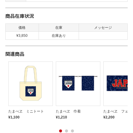
商品在庫状況
価格
在庫
メッセージ
¥3,850
在庫あり
関連商品
ス
たまべヱ ミニトート
たまべヱ 巾着
たまべヱ フェイ
¥1,100
¥1,210
¥2,200