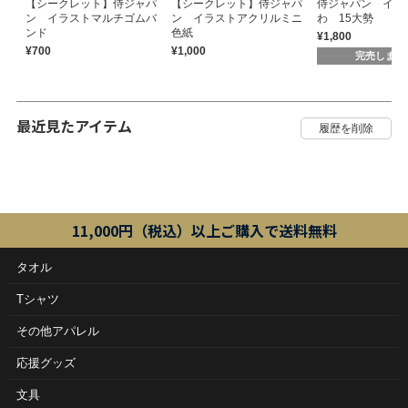
【シークレット】侍ジャパ
【シークレット】侍ジャパ
侍ジャパン イラ
ン イラストマルチゴムバ
ン イラストアクリルミニ
わ 15大勢
ンド
色紙
¥1,800
¥700
¥1,000
完売しまし
最近見たアイテム
11,000円（税込）以上ご購入で送料無料
タオル
Tシャツ
その他アパレル
応援グッズ
文具