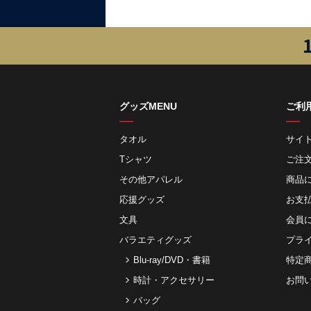
グッズMENU
ご利
タオル
サイ
Tシャツ
ご注
その他アパレル
商品
応援グッズ
お⽀
文具
会員
バラエティグッズ
プラ
Blu-ray/DVD・書籍
特定
時計・アクセサリー
お問
バッグ