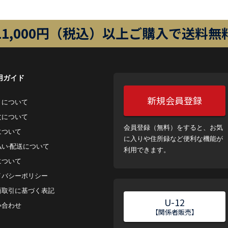
11,000円（税込）以上ご購入で送料無
用ガイド
新規会員登録
トについて
⽂について
会員登録（無料）をすると、お気
について
に入りや住所録など便利な機能が
払い‧配送について
利用できます。
について
イバシーポリシー
商取引に基づく表記
U-12
い合わせ
【関係者販売】