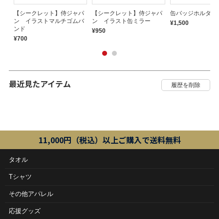
い
【シークレット】侍ジャパ
【シークレット】侍ジャパ
缶バッジホルダー
ン イラストマルチゴムバ
ン イラスト缶ミラー
¥1,500
ンド
¥950
¥700
最近見たアイテム
11,000円（税込）以上ご購入で送料無料
タオル
Tシャツ
その他アパレル
応援グッズ