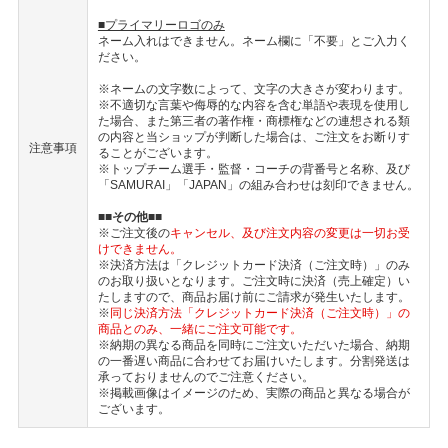
■プライマリーロゴのみ
ネーム入れはできません。ネーム欄に「不要」とご入力く
ださい。
※ネームの文字数によって、文字の大きさが変わります。
※不適切な言葉や侮辱的な内容を含む単語や表現を使用し
た場合、また第三者の著作権・商標権などの連想される類
の内容と当ショップが判断した場合は、ご注文をお断りす
注意事項
ることがございます。
※トップチーム選手・監督・コーチの背番号と名称、及び
「SAMURAI」「JAPAN」の組み合わせは刻印できません。
■■その他■■
※ご注文後の
キャンセル、及び注文内容の変更は一切お受
けできません。
※決済方法は「クレジットカード決済（ご注文時）」のみ
のお取り扱いとなります。ご注文時に決済（売上確定）い
たしますので、商品お届け前にご請求が発生いたします。
※
同じ決済方法「クレジットカード決済（ご注文時）」の
商品とのみ、一緒にご注文可能です。
※納期の異なる商品を同時にご注文いただいた場合、納期
の一番遅い商品に合わせてお届けいたします。分割発送は
承っておりませんのでご注意ください。
※掲載画像はイメージのため、実際の商品と異なる場合が
ございます。