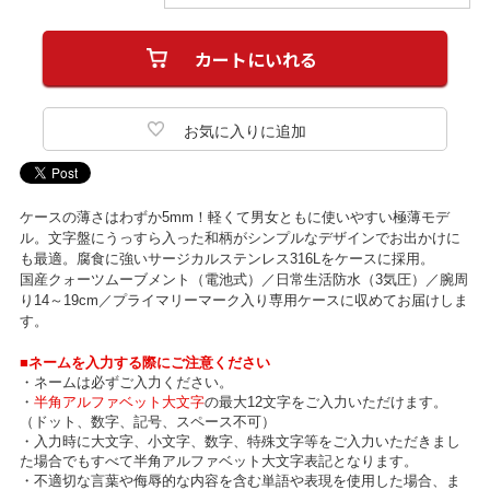
ケースの薄さはわずか5mm！軽くて男女ともに使いやすい極薄モデ
ル。文字盤にうっすら入った和柄がシンプルなデザインでお出かけに
も最適。腐食に強いサージカルステンレス316Lをケースに採用。
国産クォーツムーブメント（電池式）／日常生活防水（3気圧）／腕周
り14～19cm／プライマリーマーク入り専用ケースに収めてお届けしま
す。
■ネームを入力する際にご注意ください
・ネームは必ずご入力ください。
・
半角アルファベット大文字
の最大12文字をご入力いただけます。
（ドット、数字、記号、スペース不可）
・入力時に大文字、小文字、数字、特殊文字等をご入力いただきまし
た場合でもすべて半角アルファベット大文字表記となります。
・不適切な言葉や侮辱的な内容を含む単語や表現を使用した場合、ま