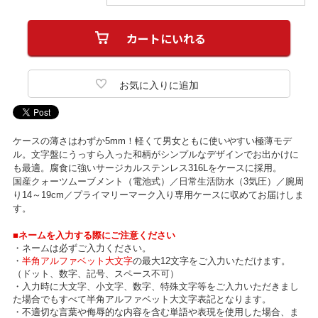
ケースの薄さはわずか5mm！軽くて男女ともに使いやすい極薄モデ
ル。文字盤にうっすら入った和柄がシンプルなデザインでお出かけに
も最適。腐食に強いサージカルステンレス316Lをケースに採用。
国産クォーツムーブメント（電池式）／日常生活防水（3気圧）／腕周
り14～19cm／プライマリーマーク入り専用ケースに収めてお届けしま
す。
■ネームを入力する際にご注意ください
・ネームは必ずご入力ください。
・
半角アルファベット大文字
の最大12文字をご入力いただけます。
（ドット、数字、記号、スペース不可）
・入力時に大文字、小文字、数字、特殊文字等をご入力いただきまし
た場合でもすべて半角アルファベット大文字表記となります。
・不適切な言葉や侮辱的な内容を含む単語や表現を使用した場合、ま