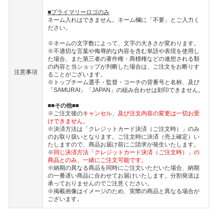
■プライマリーロゴのみ
ネーム入れはできません。ネーム欄に「不要」とご入力く
ださい。
※ネームの文字数によって、文字の大きさが変わります。
※不適切な言葉や侮辱的な内容を含む単語や表現を使用し
た場合、また第三者の著作権・商標権などの連想される類
の内容と当ショップが判断した場合は、ご注文をお断りす
注意事項
ることがございます。
※トップチーム選手・監督・コーチの背番号と名称、及び
「SAMURAI」「JAPAN」の組み合わせは刻印できません。
■■その他■■
※ご注文後の
キャンセル、及び注文内容の変更は一切お受
けできません。
※決済方法は「クレジットカード決済（ご注文時）」のみ
のお取り扱いとなります。ご注文時に決済（売上確定）い
たしますので、商品お届け前にご請求が発生いたします。
※
同じ決済方法「クレジットカード決済（ご注文時）」の
商品とのみ、一緒にご注文可能です。
※納期の異なる商品を同時にご注文いただいた場合、納期
の一番遅い商品に合わせてお届けいたします。分割発送は
承っておりませんのでご注意ください。
※掲載画像はイメージのため、実際の商品と異なる場合が
ございます。