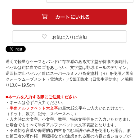
透明で軽量なケースとバンドに存在感のある文字盤が特徴の腕時計。
ベゼルは紺に白でロゴをあしらい、文字盤は野球ボールのデザイン。
逆回転防止ベゼル／針にスーパールミノバ畜光塗料（R）を使用／国産
クォーツムーブメント（電池式）／5気圧防水（日常生活防水）／腕周
り13.0～19.5cm
■ネームを入力する際にご注意ください
・ネームは必ずご入力ください。
・
半角アルファベット大文字
の最大12文字をご入力いただけます。
（ドット、数字、記号、スペース不可）
・入力時に大文字、小文字、数字、特殊文字等をご入力いただきまし
た場合でもすべて半角アルファベット大文字表記となります。
・不適切な言葉や侮辱的な内容を含む単語や表現を使用した場合、ま
た第三者の著作権・商標権などの連想される類の内容と当ショップが