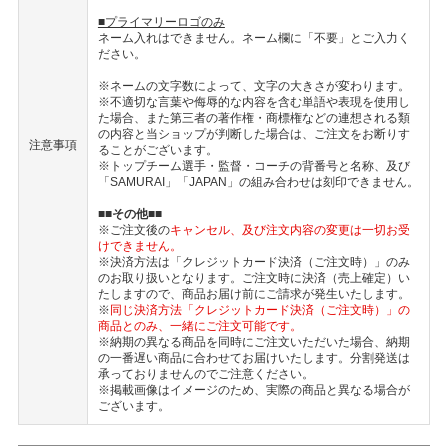
■プライマリーロゴのみ
ネーム入れはできません。ネーム欄に「不要」とご入力く
ださい。
※ネームの文字数によって、文字の大きさが変わります。
※不適切な言葉や侮辱的な内容を含む単語や表現を使用し
た場合、また第三者の著作権・商標権などの連想される類
の内容と当ショップが判断した場合は、ご注文をお断りす
注意事項
ることがございます。
※トップチーム選手・監督・コーチの背番号と名称、及び
「SAMURAI」「JAPAN」の組み合わせは刻印できません。
■■その他■■
※ご注文後の
キャンセル、及び注文内容の変更は一切お受
けできません。
※決済方法は「クレジットカード決済（ご注文時）」のみ
のお取り扱いとなります。ご注文時に決済（売上確定）い
たしますので、商品お届け前にご請求が発生いたします。
※
同じ決済方法「クレジットカード決済（ご注文時）」の
商品とのみ、一緒にご注文可能です。
※納期の異なる商品を同時にご注文いただいた場合、納期
の一番遅い商品に合わせてお届けいたします。分割発送は
承っておりませんのでご注意ください。
※掲載画像はイメージのため、実際の商品と異なる場合が
ございます。