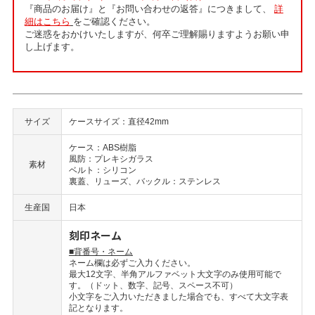
『商品のお届け』と『お問い合わせの返答』につきまして、
詳
細はこちら
をご確認ください。
ご迷惑をおかけいたしますが、何卒ご理解賜りますようお願い申
し上げます。
サイズ
ケースサイズ：直径42mm
ケース：ABS樹脂
風防：プレキシガラス
素材
ベルト：シリコン
裏蓋、リューズ、バックル：ステンレス
生産国
日本
刻印ネーム
■背番号・ネーム
ネーム欄は必ずご入力ください。
最大12文字、半角アルファベット大文字のみ使用可能で
す。（ドット、数字、記号、スペース不可）
小文字をご入力いただきました場合でも、すべて大文字表
記となります。