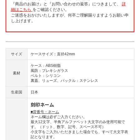
『商品のお届け』と『お問い合わせの返答』につきまして、
詳
細はこちら
をご確認ください。
ご迷惑をおかけいたしますが、何卒ご理解賜りますようお願い申
し上げます。
サイズ
ケースサイズ：直径42mm
ケース：ABS樹脂
風防：プレキシガラス
素材
ベルト：シリコン
裏蓋、リューズ、バックル：ステンレス
生産国
日本
刻印ネーム
■背番号・ネーム
ネーム欄は必ずご入力ください。
最大12文字、半角アルファベット大文字のみ使用可能で
す。（ドット、数字、記号、スペース不可）
小文字をご入力いただきました場合でも、すべて大文字表
記となります。