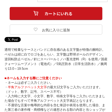
透明で軽量なケースとバンドに存在感のある文字盤が特徴の腕時計。
ベゼルは紺に白でロゴをあしらい、文字盤は野球ボールのデザイン。
逆回転防止ベゼル／針にスーパールミノバ畜光塗料（R）を使用／国産
クォーツムーブメント（電池式）／5気圧防水（日常生活防水）／腕周
り13.0～19.5cm
■ネームを入力する際にご注意ください
・ネームは必ずご入力ください。
・
半角アルファベット大文字
の最大12文字をご入力いただけます。
（ドット、数字、記号、スペース不可）
・入力時に大文字、小文字、数字、特殊文字等をご入力いただきまし
た場合でもすべて半角アルファベット大文字表記となります。
・不適切な言葉や侮辱的な内容を含む単語や表現を使用した場合、ま
た第三者の著作権・商標権などの連想される類の内容と当ショップが