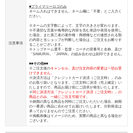
■プライマリーロゴのみ
ネーム入れはできません。ネーム欄に「不要」とご入力く
ださい。
※ネームの文字数によって、文字の大きさが変わります。
※不適切な言葉や侮辱的な内容を含む単語や表現を使用し
た場合、また第三者の著作権・商標権などの連想される類
の内容と当ショップが判断した場合は、ご注文をお断りす
注意事項
ることがございます。
※トップチーム選手・監督・コーチの背番号と名称、及び
「SAMURAI」「JAPAN」の組み合わせは刻印できません。
■■その他■■
※ご注文後の
キャンセル、及び注文内容の変更は一切お受
けできません。
※決済方法は「クレジットカード決済（ご注文時）」のみ
のお取り扱いとなります。ご注文時に決済（売上確定）い
たしますので、商品お届け前にご請求が発生いたします。
※
同じ決済方法「クレジットカード決済（ご注文時）」の
商品とのみ、一緒にご注文可能です。
※納期の異なる商品を同時にご注文いただいた場合、納期
の一番遅い商品に合わせてお届けいたします。分割発送は
承っておりませんのでご注意ください。
※掲載画像はイメージのため、実際の商品と異なる場合が
ございます。