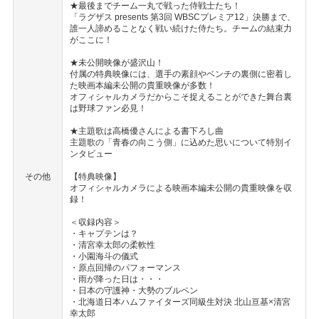
★最後までチーム一丸で戦った侍戦士たち！
「ラグザス presents 第3回 WBSCプレミア12」決勝まで、
誰一人諦めることなく戦い続けた侍たち。チームの結束力
がここに！
★未公開映像が盛沢山！
付属の特典映像には、選手の素顔やベンチの裏側に密着し
た映画本編未公開の貴重映像が多数！
オフィシャルカメラだからこそ捉えることができた舞台裏
は野球ファン必見！
★主題歌は高橋優さんによる書下ろし曲
主題歌の「青春の向こう側」に込めた思いについて特別イ
ンタビュー
その他
【特典映像】
オフィシャルカメラによる映画本編未公開の貴重映像を収
録！
＜収録内容＞
・キャプテンは？
・清宮幸太郎の柔軟性
・小園海斗の儀式
・原点回帰のパフォーマンス
・雨が降った日は・・・
・日本の守護神・大勢のブルペン
・北海道日本ハムファイターズ同級生対決 北山亘基×清宮
幸太郎