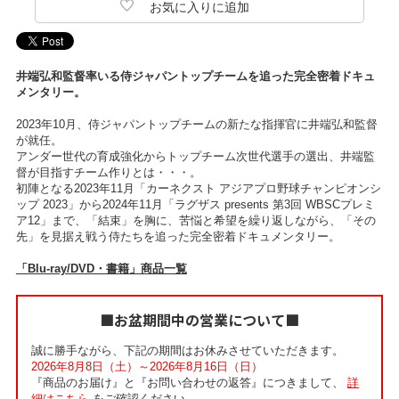
井端弘和監督率いる侍ジャパントップチームを追った完全密着ドキュ
メンタリー。
2023年10月、侍ジャパントップチームの新たな指揮官に井端弘和監督
が就任。
アンダー世代の育成強化からトップチーム次世代選手の選出、井端監
督が目指すチーム作りとは・・・。
初陣となる2023年11月「カーネクスト アジアプロ野球チャンピオンシ
ップ 2023」から2024年11月「ラグザス presents 第3回 WBSCプレミ
ア12」まで、「結束」を胸に、苦悩と希望を繰り返しながら、「その
先」を見据え戦う侍たちを追った完全密着ドキュメンタリー。
「Blu-ray/DVD・書籍」商品一覧
■お盆期間中の営業について■
誠に勝手ながら、下記の期間はお休みさせていただきます。
2026年8月8日（土）～2026年8月16日（日）
『商品のお届け』と『お問い合わせの返答』につきまして、
詳
細はこちら
をご確認ください。