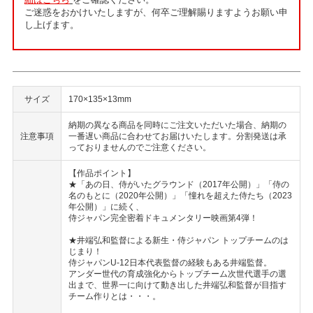
ご迷惑をおかけいたしますが、何卒ご理解賜りますようお願い申
し上げます。
サイズ
170×135×13mm
納期の異なる商品を同時にご注文いただいた場合、納期の
注意事項
一番遅い商品に合わせてお届けいたします。分割発送は承
っておりませんのでご注意ください。
【作品ポイント】
★「あの日、侍がいたグラウンド（2017年公開）」「侍の
名のもとに（2020年公開）」「憧れを超えた侍たち（2023
年公開）」に続く、
侍ジャパン完全密着ドキュメンタリー映画第4弾！
★井端弘和監督による新生・侍ジャパン トップチームのは
じまり！
侍ジャパンU-12日本代表監督の経験もある井端監督。
アンダー世代の育成強化からトップチーム次世代選手の選
出まで、世界一に向けて動き出した井端弘和監督が目指す
チーム作りとは・・・。