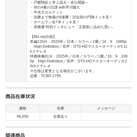
・戸郷翔征と井上温大～未公開版～
・侍の4番の日課 with早川隆久
・中央大カルテット
・決勝まで無傷の8連勝！試合前の円陣イッキ見！
・ホームラン全7本イッキ見！
・高橋優 特別インタビュー「主題歌に込めた思い」
【Blu-ray仕様】
本編120分：2025年／日本／カラー／2層／16：9 1080p
High-Definition／音声：DTS-HDマスターオーディオ5.1c
hステレオ
特典映像81分：2025年／日本／カラー／1層／16：9 108
0p High-Definition／音声：DTS-HDマスターオーディオ2.
0chステレオ
※仕様は変更となる場合がございます。
品番：TCBD-1795
商品在庫状況
価格
在庫
メッセージ
¥6,050
在庫あり
関連商品