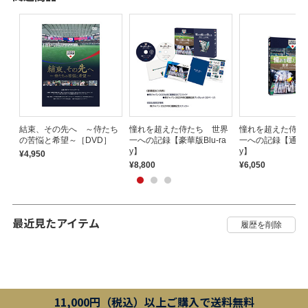
パ
結束、その先へ ～侍たち
憧れを超えた侍たち 世界
憧れを超えた侍た
バ
の苦悩と希望～［DVD］
一への記録【豪華版Blu-ra
一への記録【通常版B
y】
y】
¥4,950
¥8,800
¥6,050
最近見たアイテム
11,000円（税込）以上ご購入で送料無料