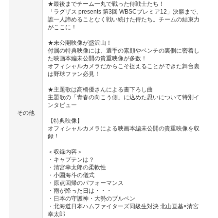
★最後までチーム一丸で戦った侍戦士たち！
「ラグザス presents 第3回 WBSCプレミア12」決勝まで、
誰一人諦めることなく戦い続けた侍たち。チームの結束力
がここに！
★未公開映像が盛沢山！
付属の特典映像には、選手の素顔やベンチの裏側に密着し
た映画本編未公開の貴重映像が多数！
オフィシャルカメラだからこそ捉えることができた舞台裏
は野球ファン必見！
★主題歌は高橋優さんによる書下ろし曲
主題歌の「青春の向こう側」に込めた思いについて特別イ
ンタビュー
その他
【特典映像】
オフィシャルカメラによる映画本編未公開の貴重映像を収
録！
＜収録内容＞
・キャプテンは？
・清宮幸太郎の柔軟性
・小園海斗の儀式
・原点回帰のパフォーマンス
・雨が降った日は・・・
・日本の守護神・大勢のブルペン
・北海道日本ハムファイターズ同級生対決 北山亘基×清宮
幸太郎