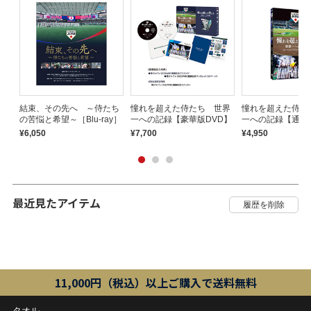
パ
結束、その先へ ～侍たち
憧れを超えた侍たち 世界
憧れを超えた侍た
バ
の苦悩と希望～［Blu-ray］
一への記録【豪華版DVD】
一への記録【通常
¥6,050
¥7,700
¥4,950
最近見たアイテム
11,000円（税込）以上ご購入で送料無料
タオル