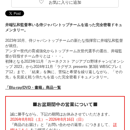
井端弘和監督率いる侍ジャパントップチームを追った完全密着ドキュ
メンタリー。
2023年10月、侍ジャパントップチームの新たな指揮官に井端弘和監督
が就任。
アンダー世代の育成強化からトップチーム次世代選手の選出、井端監
督が目指すチーム作りとは・・・。
初陣となる2023年11月「カーネクスト アジアプロ野球チャンピオンシ
ップ 2023」から2024年11月「ラグザス presents 第3回 WBSCプレミ
ア12」まで、「結束」を胸に、苦悩と希望を繰り返しながら、「その
先」を見据え戦う侍たちを追った完全密着ドキュメンタリー。
「Blu-ray/DVD・書籍」商品一覧
■お盆期間中の営業について■
誠に勝手ながら、下記の期間はお休みさせていただきます。
2026年8月8日（土）～2026年8月16日（日）
『商品のお届け』と『お問い合わせの返答』につきまして、
詳
細はこちら
をご確認ください。