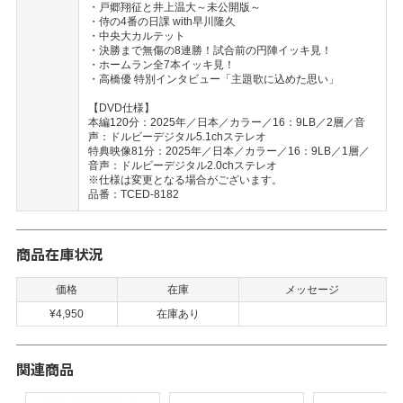
・戸郷翔征と井上温大～未公開版～
・侍の4番の日課 with早川隆久
・中央大カルテット
・決勝まで無傷の8連勝！試合前の円陣イッキ見！
・ホームラン全7本イッキ見！
・高橋優 特別インタビュー「主題歌に込めた思い」
【DVD仕様】
本編120分：2025年／日本／カラー／16：9LB／2層／音
声：ドルビーデジタル5.1chステレオ
特典映像81分：2025年／日本／カラー／16：9LB／1層／
音声：ドルビーデジタル2.0chステレオ
※仕様は変更となる場合がございます。
品番：TCED-8182
商品在庫状況
価格
在庫
メッセージ
¥4,950
在庫あり
関連商品