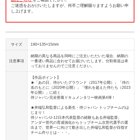
ご迷惑をおかけいたしますが、何卒ご理解賜りますようお願い申
し上げます。
サイズ
190×135×15mm
納期の異なる商品を同時にご注文いただいた場合、納期の
注意事項
一番遅い商品に合わせてお届けいたします。分割発送は承
っておりませんのでご注意ください。
【作品ポイント】
★「あの日、侍がいたグラウンド（2017年公開）」「侍の
名のもとに（2020年公開）」「憧れを超えた侍たち（2023
年公開）」に続く、
侍ジャパン完全密着ドキュメンタリー映画第4弾！
★井端弘和監督による新生・侍ジャパン トップチームのは
じまり！
侍ジャパンU-12日本代表監督の経験もある井端監督。
アンダー世代の育成強化からトップチーム次世代選手の選
出まで、世界一に向けて動き出した井端弘和監督が目指す
チーム作りとは・・・。