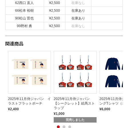
62西口 直人
¥2,500
在庫なし
66松本 裕樹
¥2,500
在庫あり
90松山 晋也
¥2,500
在庫あり
99野村 勇
¥2,500
在庫なし
関連商品
2025年11月侍ジャパン イ
2025年11月侍ジャパン
2025年11月侍ジ
ラストフラットポーチ
【シークレット】絵馬スト
ングTシャツ（ネ
ラップ
¥2,400
¥6,000
¥1,000
完売しました