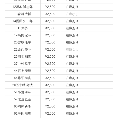
12坂本 誠志郎
¥2,500
在庫あり
13森浦 大輔
¥2,500
在庫なし
14隅田 知一郎
¥2,500
在庫あり
15大勢
¥2,500
在庫あり
19高橋 宏斗
¥2,500
在庫あり
20曽谷 龍平
¥2,500
在庫あり
21金丸 夢斗
¥2,500
在庫なし
25岡本 和真
¥2,500
在庫あり
27中村 悠平
¥2,500
在庫あり
44石上 泰輝
¥2,500
在庫あり
46藤平 尚真
¥2,500
在庫あり
50五十幡 亮汰
¥2,500
在庫あり
51小園 海斗
¥2,500
在庫あり
57北山 亘基
¥2,500
在庫あり
60岡林 勇希
¥2,500
在庫あり
61平良 海馬
¥2,500
在庫あり