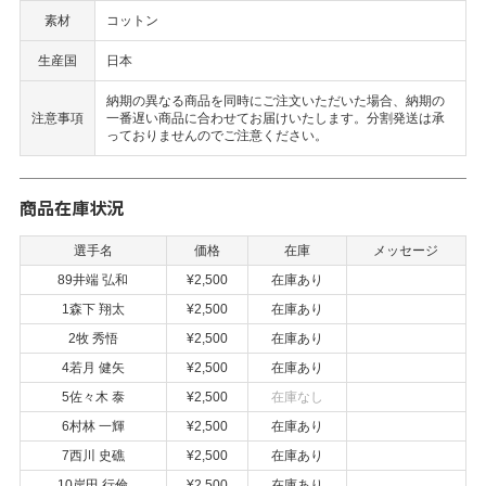
素材
コットン
生産国
日本
納期の異なる商品を同時にご注文いただいた場合、納期の
注意事項
一番遅い商品に合わせてお届けいたします。分割発送は承
っておりませんのでご注意ください。
商品在庫状況
選手名
価格
在庫
メッセージ
89井端 弘和
¥2,500
在庫あり
1森下 翔太
¥2,500
在庫あり
2牧 秀悟
¥2,500
在庫あり
4若月 健矢
¥2,500
在庫あり
5佐々木 泰
¥2,500
在庫なし
6村林 一輝
¥2,500
在庫あり
7西川 史礁
¥2,500
在庫あり
10岸田 行倫
¥2,500
在庫あり