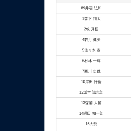
89井端 弘和
1森下 翔太
2牧 秀悟
4若月 健矢
5佐々木 泰
6村林 一輝
7西川 史礁
10岸田 行倫
12坂本 誠志郎
13森浦 大輔
14隅田 知一郎
15大勢