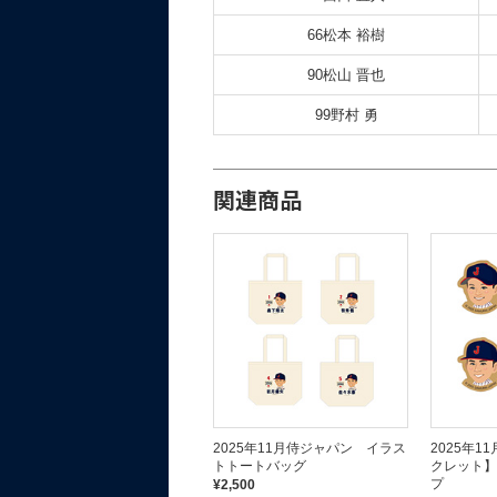
66松本 裕樹
90松山 晋也
99野村 勇
関連商品
EVAクリアポーチ 3点セット
2025年11月侍ジャパン イラス
2025年
トトートバッグ
クレット】
¥3,500
プ
¥2,500