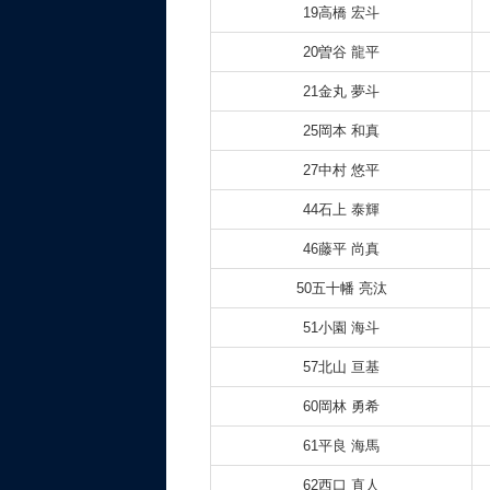
19高橋 宏斗
20曽谷 龍平
21金丸 夢斗
25岡本 和真
27中村 悠平
44石上 泰輝
46藤平 尚真
50五十幡 亮汰
51小園 海斗
57北山 亘基
60岡林 勇希
61平良 海馬
62西口 直人