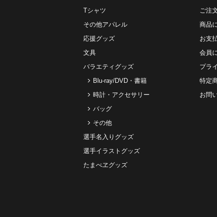
Tシャツ
ご注
その他アパレル
商品
応援グッズ
お⽀
文具
会員
バラエティグッズ
プラ
Blu-ray/DVD・書籍
特定
時計・アクセサリー
お問
バッグ
その他
選手名入りグッズ
選手イラストグッズ
たまべヱグッズ