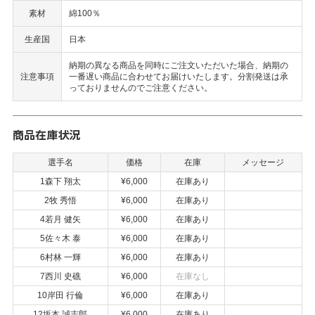
素材
綿100％
生産国
日本
納期の異なる商品を同時にご注文いただいた場合、納期の
注意事項
一番遅い商品に合わせてお届けいたします。分割発送は承
っておりませんのでご注意ください。
商品在庫状況
選手名
価格
在庫
メッセージ
1森下 翔太
¥6,000
在庫あり
2牧 秀悟
¥6,000
在庫あり
4若月 健矢
¥6,000
在庫あり
5佐々木 泰
¥6,000
在庫あり
6村林 一輝
¥6,000
在庫あり
7西川 史礁
¥6,000
在庫なし
10岸田 行倫
¥6,000
在庫あり
12坂本 誠志郎
¥6,000
在庫あり