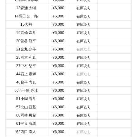
13森浦 大輔
¥6,000
在庫あり
14隅田 知一郎
¥6,000
在庫あり
15大勢
¥6,000
在庫あり
19高橋 宏斗
¥6,000
在庫あり
20曽谷 龍平
¥6,000
在庫あり
21金丸 夢斗
¥6,000
在庫なし
25岡本 和真
¥6,000
在庫あり
27中村 悠平
¥6,000
在庫あり
44石上 泰輝
¥6,000
在庫なし
46藤平 尚真
¥6,000
在庫あり
50五十幡 亮汰
¥6,000
在庫あり
51小園 海斗
¥6,000
在庫あり
57北山 亘基
¥6,000
在庫あり
60岡林 勇希
¥6,000
在庫あり
61平良 海馬
¥6,000
在庫あり
62西口 直人
¥6,000
在庫なし