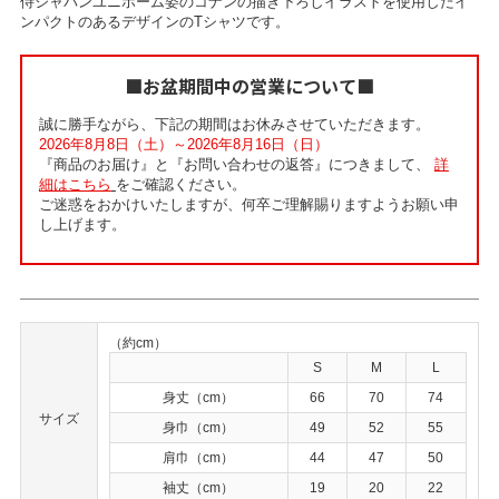
侍ジャパンユニホーム姿のコナンの描き下ろしイラストを使用したイ
ンパクトのあるデザインのTシャツです。
■お盆期間中の営業について■
誠に勝手ながら、下記の期間はお休みさせていただきます。
2026年8月8日（土）～2026年8月16日（日）
『商品のお届け』と『お問い合わせの返答』につきまして、
詳
細はこちら
をご確認ください。
ご迷惑をおかけいたしますが、何卒ご理解賜りますようお願い申
し上げます。
（約cm）
S
M
L
身丈（cm）
66
70
74
サイズ
身巾（cm）
49
52
55
肩巾（cm）
44
47
50
袖丈（cm）
19
20
22