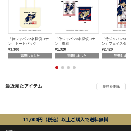
ナ
「侍ジャパン×名探偵コナ
「侍ジャパン×名探偵コナ
「侍ジャパン×名
ン」トートバッグ
ン」巾着
ン」フェイスタオ
¥3,300
¥1,320
¥2,420
完売しました
完売しました
完売しまし
最近見たアイテム
11,000円（税込）以上ご購入で送料無料