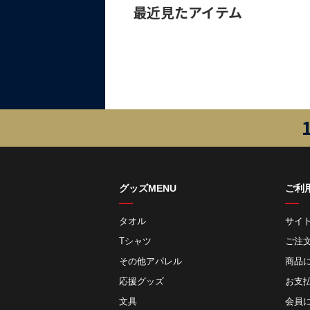
最近見たアイテム
グッズMENU
ご利
タオル
サイ
Tシャツ
ご注
その他アパレル
商品
応援グッズ
お⽀
文具
会員