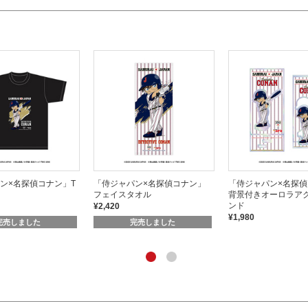
ン×名探偵コナン」T
「侍ジャパン×名探偵コナン」
「侍ジャパン×名探
フェイスタオル
背景付きオーロラア
ンド
¥2,420
¥1,980
完売しました
完売しました