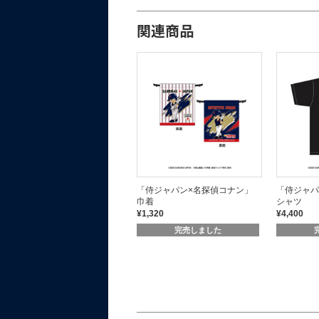
関連商品
「侍ジャパン×名探偵コナン」
「侍ジャパン×名探偵コナン」
「侍ジャパ
ミニキャラ ポストカード
巾着
シャツ
¥550
¥1,320
¥4,400
完売しました