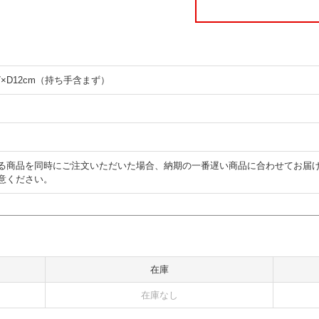
37×D12cm（持ち手含まず）
る商品を同時にご注文いただいた場合、納期の一番遅い商品に合わせてお届
意ください。
在庫
在庫なし