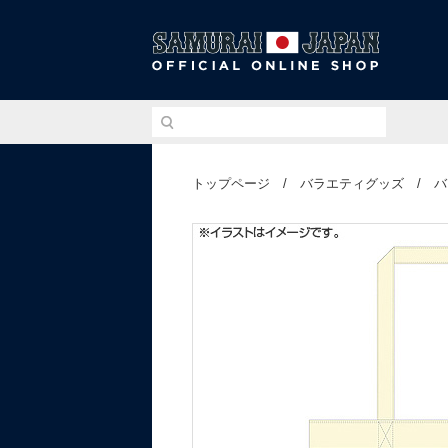
侍ジ
トップページ
/
バラエティグッズ
/
バ