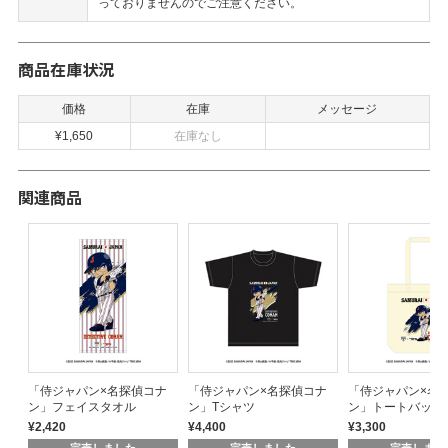
っておりませんのでご注意ください。
商品在庫状況
価格
在庫
メッセージ
¥1,650
在庫なし
関連商品
ナ
「侍ジャパン×名探偵コナ
「侍ジャパン×名探偵コナ
「侍ジャパン×名
ファ
ン」フェイスタオル
ン」Tシャツ
ン」トートバッグ
¥2,420
¥4,400
¥3,300