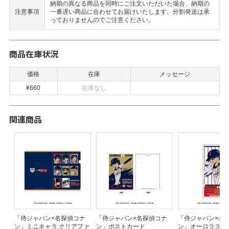
納期の異なる商品を同時にご注文いただいた場合、納期の
注意事項
一番遅い商品に合わせてお届けいたします。分割発送は承
っておりませんのでご注意ください。
商品在庫状況
価格
在庫
メッセージ
¥660
在庫なし
関連商品
ナ
「侍ジャパン×名探偵コナ
「侍ジャパン×名探偵コナ
「侍ジャパン×名
ン」ミニキャラ クリアファ
ン」ポストカード
ン」オーロラステ