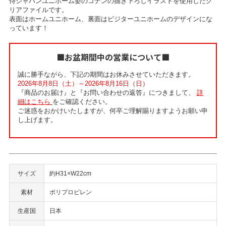
侍ジャパンユニホーム姿のコナンの描き下ろしイラストを使用したク
リアファイルです。
表面はホームユニホーム、裏面はビジターユニホームのデザインにな
っています！
■お盆期間中の営業について■
誠に勝手ながら、下記の期間はお休みさせていただきます。
2026年8月8日（土）～2026年8月16日（日）
『商品のお届け』と『お問い合わせの返答』につきまして、
詳
細はこちら
をご確認ください。
ご迷惑をおかけいたしますが、何卒ご理解賜りますようお願い申
し上げます。
サイズ
約H31×W22cm
素材
ポリプロピレン
生産国
日本