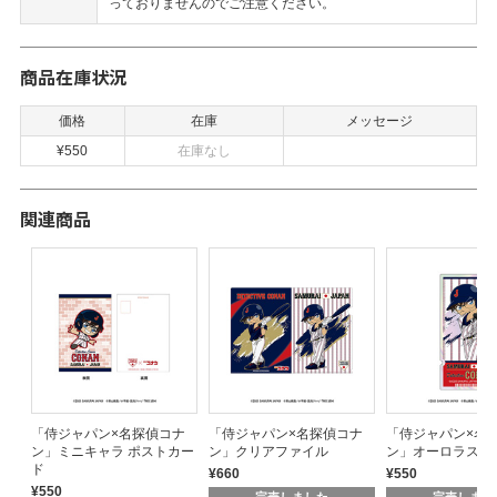
っておりませんのでご注意ください。
商品在庫状況
価格
在庫
メッセージ
¥550
在庫なし
関連商品
ナ
「侍ジャパン×名探偵コナ
「侍ジャパン×名探偵コナ
「侍ジャパン×名
ン」ミニキャラ ポストカー
ン」クリアファイル
ン」オーロラステ
ド
¥660
¥550
¥550