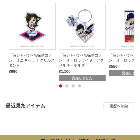
ナ
「侍ジャパン×名探偵コナ
「侍ジャパン×名探偵コナ
「侍ジャパン×名
ン」ミニキャラ アクリルス
ン」オーロラワイヤーアク
ン」オーロラステ
タンド
リルキーホルダー
¥550
¥990
¥1,100
完売しまし
完売しました
最近見たアイテム