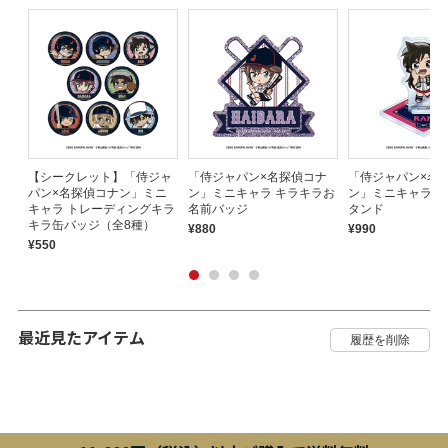
ナ
【シークレット】「侍ジャ
「侍ジャパン×名探偵コナ
「侍ジャパン×名
パン×名探偵コナン」ミニ
ン」ミニキャラ キラキラお
ン」ミニキャラ 
キャラ トレーディングキラ
名前バッジ
タンド
キラ缶バッジ（全8種）
¥880
¥990
¥550
最近見たアイテム