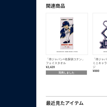
関連商品
「侍ジャパン×名探偵コナン」
「侍ジャパン×名探偵コナン」
「侍ジャパ
背景付きオーロラアクリルスタ
フェイスタオル
ミニキャラ
ンド
ジ
¥2,420
¥1,980
¥880
完売しました
最近見たアイテム