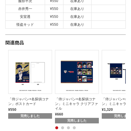
服部平次
¥550
在庫あり
赤井秀一
¥550
在庫あり
安室透
¥550
在庫あり
怪盗キッド
¥550
在庫あり
関連商品
ャ
「侍ジャパン×名探偵コナ
「侍ジャパン×名探偵コナ
「侍ジャパン×名
ニ
ン」ポストカード
ン」ミニキャラ クリアファ
ン」ミニキャラ 巾
オー
イル
¥550
¥1,320
）
¥660
完売しました
完売しまし
完売しました