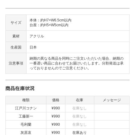
本体：約H7×W6.5cm以内
サイズ
台座：約H5×W5cm以内
素材
アクリル
生産国
日本
納期の異なる商品を同時にご注文いただいた場合、納期の
注意事項
一番遅い商品に合わせてお届けいたします。分割発送は承
っておりませんのでご注意ください。
商品在庫状況
種類
価格
在庫
メッセージ
江戸川コナン
¥990
在庫なし
工藤新一
¥990
在庫なし
毛利蘭
¥990
在庫なし
灰原哀
¥990
在庫あり