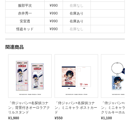
服部平次
¥990
在庫なし
赤井秀一
¥990
在庫あり
安室透
¥990
在庫あり
怪盗キッド
¥990
在庫なし
関連商品
ナ
「侍ジャパン×名探偵コナ
「侍ジャパン×名探偵コナ
「侍ジャパン×名
ン」背景付きオーロラアク
ン」ミニキャラ ポストカー
ン」ミニキャラ 
リルスタンド
ド
クリルキーホルダ
¥1,980
¥550
¥1,100