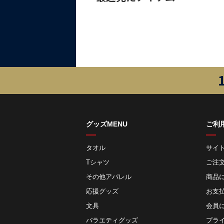
グッズMENU
ご利
タオル
サイ
Tシャツ
ご注
その他アパレル
商品
応援グッズ
お⽀
文具
会員
バラエティグッズ
プラ