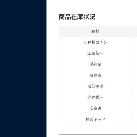
商品在庫状況
種類
江戸川コナン
工藤新一
毛利蘭
灰原哀
服部平次
赤井秀一
安室透
怪盗キッド