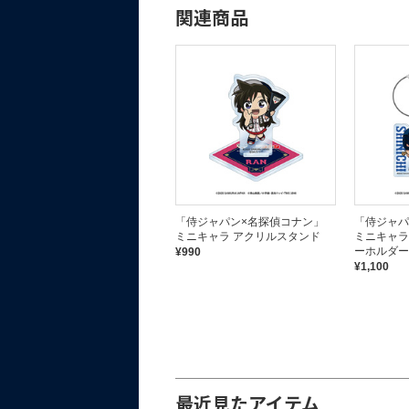
関連商品
「侍ジャパン×名探偵コナン」
「侍ジャパン×名探偵コナン」
「侍ジャパ
オーロラワイヤーアクリルキー
ミニキャラ アクリルスタンド
ミニキャラ
ホルダー
ーホルダー
¥990
¥1,100
¥1,100
完売しました
最近見たアイテム