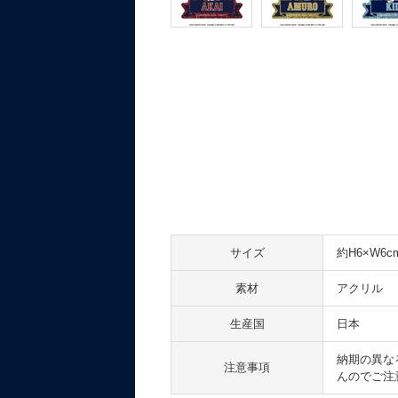
サイズ
約H6×W6
素材
アクリル
生産国
日本
納期の異な
注意事項
んのでご注