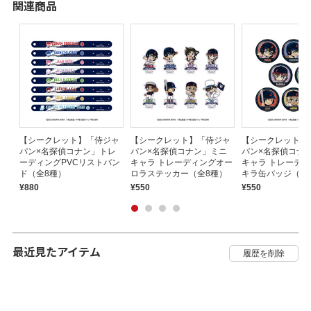
関連商品
ナ
【シークレット】「侍ジャ
【シークレット】「侍ジャ
【シークレット】
ーア
パン×名探偵コナン」トレ
パン×名探偵コナン」ミニ
パン×名探偵コナ
ーディングPVCリストバン
キャラ トレーディングオー
キャラ トレーデ
ド（全8種）
ロラステッカー（全8種）
キラ缶バッジ（全
¥880
¥550
¥550
最近見たアイテム