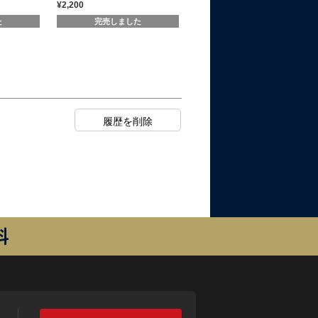
¥2,200
¥550
た
完売しました
料