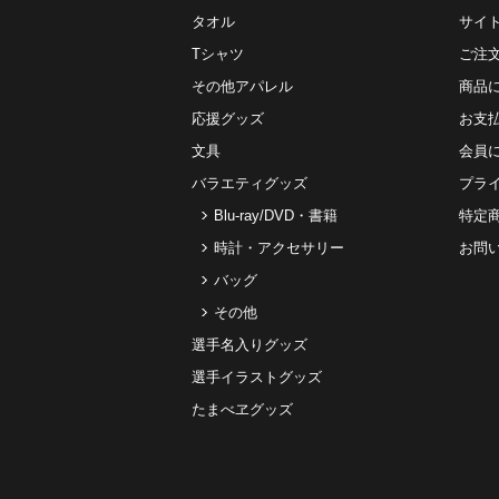
タオル
サイ
Tシャツ
ご注
その他アパレル
商品
応援グッズ
お⽀
文具
会員
バラエティグッズ
プラ
Blu-ray/DVD・書籍
特定
時計・アクセサリー
お問
バッグ
その他
選手名入りグッズ
選手イラストグッズ
たまべヱグッズ