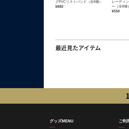
ーホルダー
グPVCリストバンド（全8種）
レーディン
ー（全8種
¥1,100
¥880
¥550
最近見たアイテム
グッズMENU
ご利