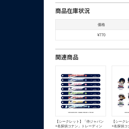
商品在庫状況
価格
¥770
関連商品
「侍ジャパン×名探偵コナン」
【シークレット】「侍ジャパン
【シークレ
ミニキャラ ワイヤーアクリルキ
×名探偵コナン」トレーディン
×名探偵コ