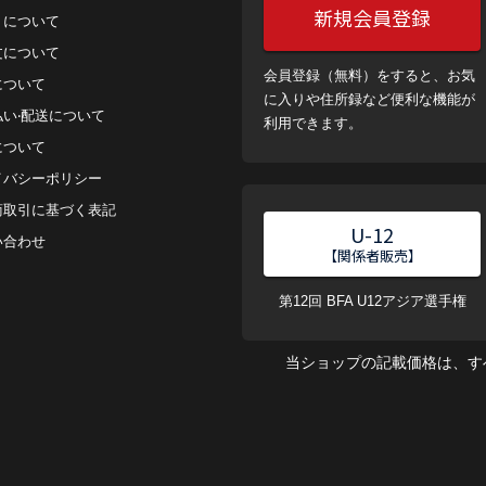
新規会員登録
トについて
⽂について
会員登録（無料）をすると、お気
について
に入りや住所録など便利な機能が
払い‧配送について
利用できます。
について
イバシーポリシー
商取引に基づく表記
U-12
い合わせ
【関係者販売】
第12回 BFA U12アジア選手権
当ショップの記載価格は、す