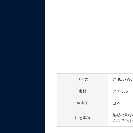
サイズ
約H8.8×W6
素材
アクリル
生産国
日本
納期の異な
注意事項
んのでご注