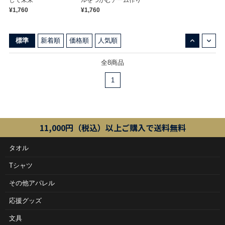
して未来
ルをつかむチーム作り
¥1,760
¥1,760
↓
↑
標準
新着順
価格順
人気順
全8商品
1
11,000円（税込）以上ご購入で送料無料
タオル
Tシャツ
その他アパレル
応援グッズ
文具