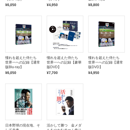
¥6,050
¥4,950
¥8,800
憧れを超えた侍たち
憧れを超えた侍たち
憧れを超えた侍たち
世界一への記録【通常
世界一への記録【豪華
世界一への記録【通常
版Blu-ray】
版DVD】
版DVD】
¥6,050
¥7,700
¥4,950
日本野球の現在地、そ
活かして勝つ 金メダ