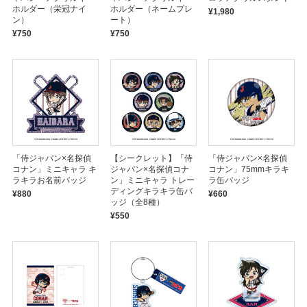
ホルダー（栄冠ナイ
ホルダー（ネームプレ
¥1,980
ン）
ート）
¥750
¥750
「侍ジャパン×名探偵
【シークレット】「侍
「侍ジャパン×名探偵
コナン」ミニキャラ キ
ジャパン×名探偵コナ
コナン」75mmキラキ
ラキラお名前バッジ
ン」ミニキャラ トレー
ラ缶バッジ
ディングキラキラ缶バ
¥880
¥660
ッジ（全8種）
¥550