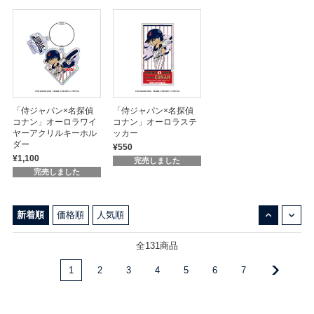
「侍ジャパン×名探偵
「侍ジャパン×名探偵
コナン」オーロラワイ
コナン」オーロラステ
ヤーアクリルキーホル
ッカー
ダー
¥550
¥1,100
完売しました
完売しました
↓
↑
新着順
価格順
人気順
全131商品
1
2
3
4
5
6
7