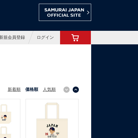
ョップ
新規会員登録
ログイン
新着順
価格順
人気順
↓
↑