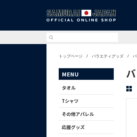
侍ジ
トップページ
/
バラエティグッズ
/
バ
バ
MENU
タオル
Tシャツ
その他アパレル
応援グッズ