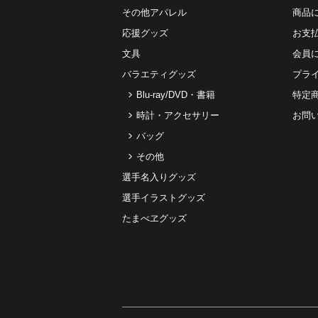
その他アパレル
商品
応援グッズ
お⽀
文具
会員
バラエティグッズ
プラ
Blu-ray/DVD・書籍
特定
時計・アクセサリー
お問
バッグ
その他
選手名入りグッズ
選手イラストグッズ
たまべヱグッズ