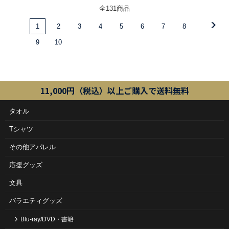
全131商品
1
2
3
4
5
6
7
8
9
10
11,000円（税込）以上ご購入で送料無料
タオル
Tシャツ
その他アパレル
応援グッズ
文具
バラエティグッズ
Blu-ray/DVD・書籍