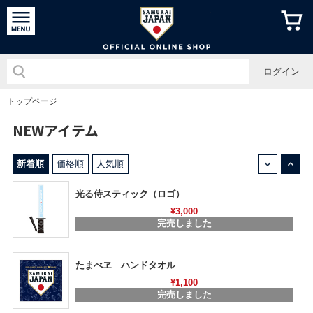
侍ジャパン
ログイン
トップページ
NEWアイテム
↓
↑
新着順
価格順
人気順
光る侍スティック（ロゴ）
¥3,000
完売しました
たまべヱ ハンドタオル
¥1,100
完売しました