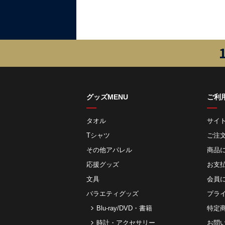
グッズMENU
ご利
タオル
サイ
Tシャツ
ご注
その他アパレル
商品
応援グッズ
お⽀
文具
会員
バラエティグッズ
プラ
Blu-ray/DVD・書籍
特定
時計・アクセサリー
お問