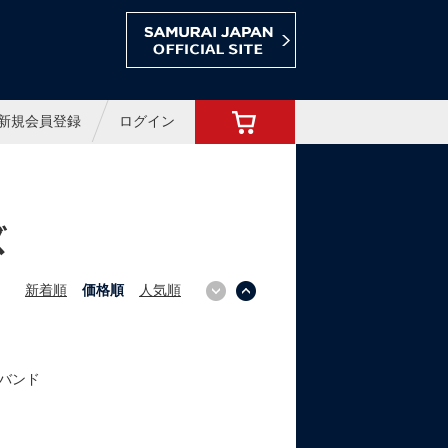
ョップ
新規会員登録
ログイン
ズ
新着順
価格順
人気順
↓
↑
バンド