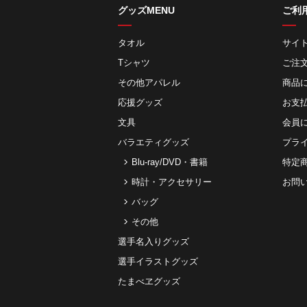
グッズMENU
ご利
タオル
サイ
Tシャツ
ご注
その他アパレル
商品
応援グッズ
お⽀
文具
会員
バラエティグッズ
プラ
Blu-ray/DVD・書籍
特定
時計・アクセサリー
お問
バッグ
その他
選手名入りグッズ
選手イラストグッズ
たまべヱグッズ