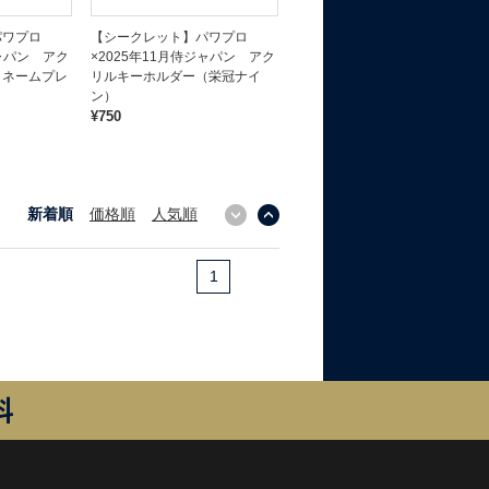
パワプロ
【シークレット】パワプロ
ジャパン アク
×2025年11月侍ジャパン アク
（ネームプレ
リルキーホルダー（栄冠ナイ
ン）
¥750
新着順
価格順
人気順
↓
↑
1
料