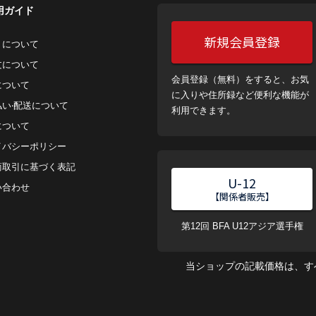
用ガイド
新規会員登録
トについて
⽂について
会員登録（無料）をすると、お気
について
に入りや住所録など便利な機能が
払い‧配送について
利用できます。
について
イバシーポリシー
商取引に基づく表記
U-12
い合わせ
【関係者販売】
第12回 BFA U12アジア選手権
当ショップの記載価格は、す