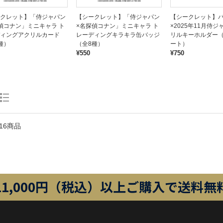
クレット】「侍ジャパン
【シークレット】「侍ジャパン
【シークレット】
偵コナン」ミニキャラ ト
×名探偵コナン」ミニキャラ ト
×2025年11月侍
ィングアクリルカード
レーディングキラキラ缶バッジ
リルキーホルダー
種）
（全8種）
ート）
¥550
¥750
16商品
11,000円（税込）以上ご購入で送料無