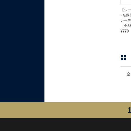
【シー
×名探
レーデ
（全8
¥770
全