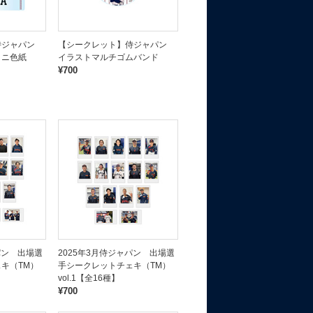
侍ジャパン
【シークレット】侍ジャパン
ミニ色紙
イラストマルチゴムバンド
¥700
パン 出場選
2025年3月侍ジャパン 出場選
キ（TM）
手シークレットチェキ（TM）
vol.1【全16種】
¥700