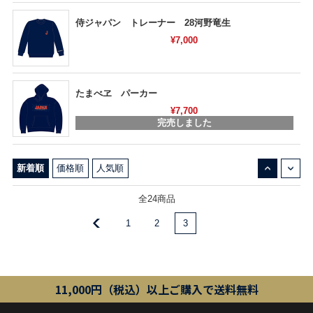
侍ジャパン トレーナー 28河野竜生
¥7,000
たまべヱ パーカー
¥7,700
完売しました
↓
↑
新着順
価格順
人気順
全24商品
1
2
3
11,000円（税込）以上ご購入で送料無料