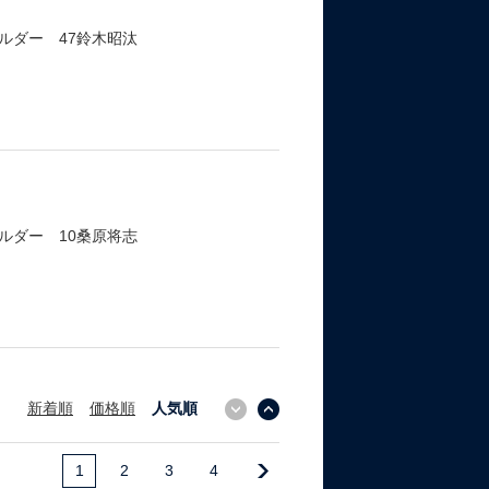
ルダー 47鈴木昭汰
ルダー 10桑原将志
新着順
価格順
人気順
↓
↑
1
2
3
4