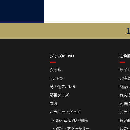
グッズMENU
ご利
タオル
サイ
Tシャツ
ご注
その他アパレル
商品
応援グッズ
お⽀
文具
会員
バラエティグッズ
プラ
Blu-ray/DVD・書籍
特定
時計・アクセサリー
お問