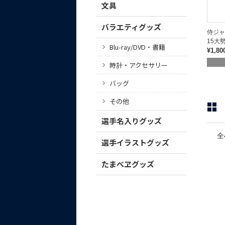
文具
バラエティグッズ
侍ジ
15大
Blu-ray/DVD・書籍
¥1,80
時計・アクセサリー
バッグ
その他
選手名入りグッズ
全
選手イラストグッズ
たまべヱグッズ