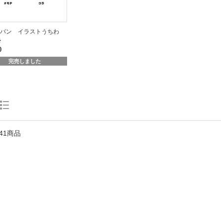
ャパン イラストうちわ
勢
0
完売しました
41商品