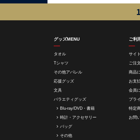
グッズMENU
ご利
タオル
サイ
Tシャツ
ご注
その他アパレル
商品
応援グッズ
お⽀
文具
会員
バラエティグッズ
プラ
Blu-ray/DVD・書籍
特定
時計・アクセサリー
お問
バッグ
その他