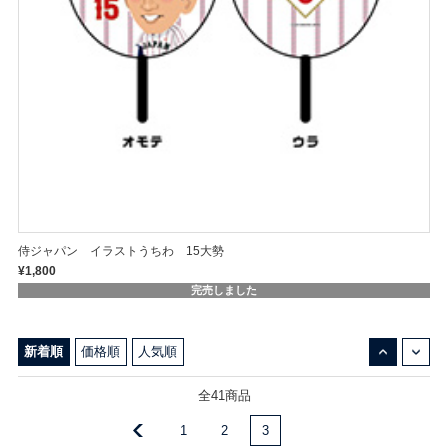
侍ジャパン イラストうちわ 15大勢
¥1,800
完売しました
↓
↑
新着順
価格順
人気順
全41商品
1
2
3