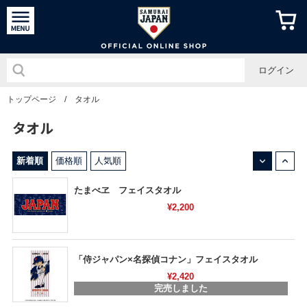
侍ジャパン
ログイン
トップページ
/
タオル
タオル
↓
↑
新着順
価格順
人気順
たまべヱ フェイスタオル
¥2,200
「侍ジャパン×名探偵コナン」フェイスタオル
¥2,420
完売しました