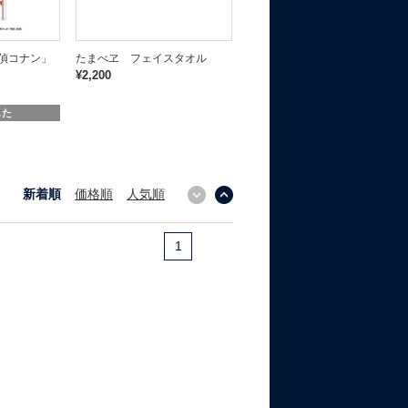
偵コナン」
たまべヱ フェイスタオル
¥2,200
した
新着順
価格順
人気順
↓
↑
1