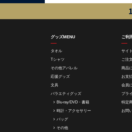
グッズMENU
ご利
タオル
サイ
Tシャツ
ご注
その他アパレル
商品
応援グッズ
お⽀
文具
会員
バラエティグッズ
プラ
Blu-ray/DVD・書籍
特定
時計・アクセサリー
お問
バッグ
その他