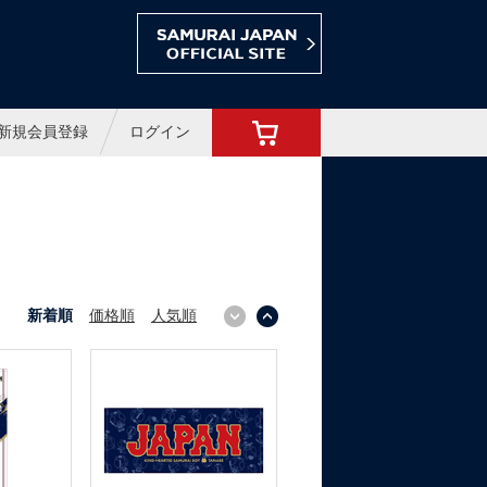
ョップ
新規会員登録
ログイン
新着順
価格順
人気順
↓
↑