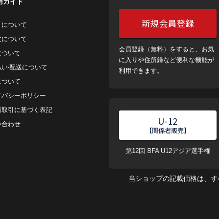
用ガイド
新規会員登録
トについて
⽂について
会員登録（無料）をすると、お気
について
に入りや住所録など便利な機能が
払い‧配送について
利用できます。
について
イバシーポリシー
商取引に基づく表記
U-12
い合わせ
【関係者販売】
第12回 BFA U12アジア選手権
当ショップの記載価格は、す