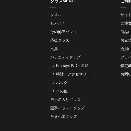
グッズMENU
ご利
タオル
サイ
Tシャツ
ご注
その他アパレル
商品
応援グッズ
お⽀
文具
会員
バラエティグッズ
プラ
Blu-ray/DVD・書籍
特定
時計・アクセサリー
お問
バッグ
その他
選手名入りグッズ
選手イラストグッズ
たまべヱグッズ