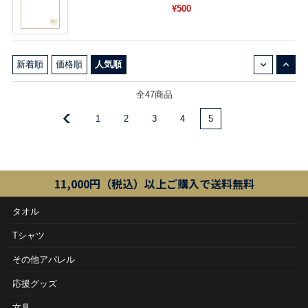
¥500
↓
↑
新着順
価格順
人気順
全47商品
1
2
3
4
5
11,000円（税込）以上ご購入で送料無料
タオル
Tシャツ
その他アパレル
応援グッズ
文具