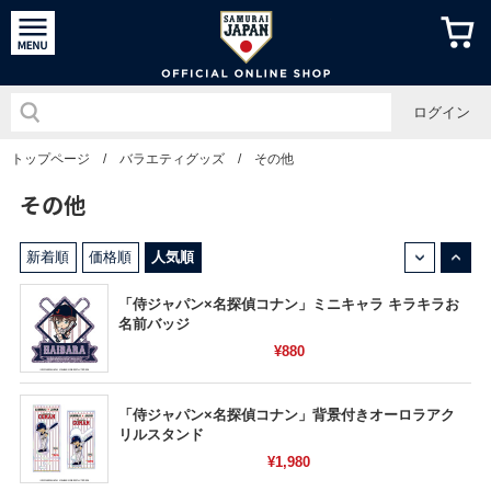
侍ジャパン
ログイン
トップページ
/
バラエティグッズ
/
その他
その他
↓
↑
新着順
価格順
人気順
「侍ジャパン×名探偵コナン」ミニキャラ キラキラお
名前バッジ
¥880
「侍ジャパン×名探偵コナン」背景付きオーロラアク
リルスタンド
¥1,980