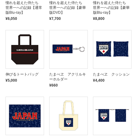
憧れを超えた侍たち
憧れを超えた侍たち
憧れを超えた侍たち
世界一への記録【通常
世界一への記録【豪華
世界一への記録【豪華
版Blu-ray】
版DVD】
版Blu-ray】
¥6,050
¥7,700
¥8,800
伸びるトートバッグ
たまべヱ アクリルキ
たまべヱ クッション
ーホルダー
¥5,000
¥4,400
¥660