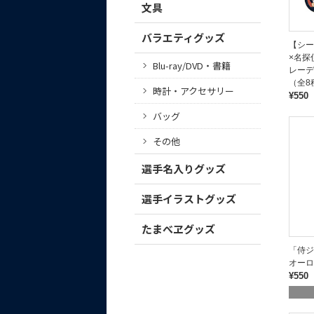
文具
バラエティグッズ
【シー
×名探
Blu-ray/DVD・書籍
レーデ
（全8
時計・アクセサリー
¥550
バッグ
その他
選手名入りグッズ
選手イラストグッズ
たまべヱグッズ
「侍ジ
オーロ
¥550