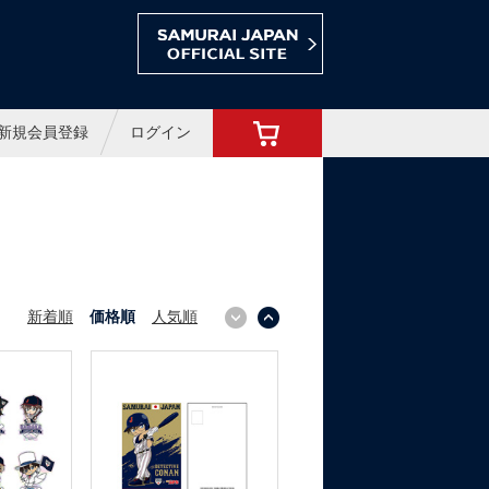
ョップ
新規会員登録
ログイン
新着順
価格順
人気順
↓
↑