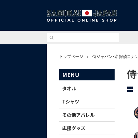
侍ジ
トップページ
/
侍ジャパン×名探偵コナ
侍
MENU
タオル
Tシャツ
その他アパレル
応援グッズ