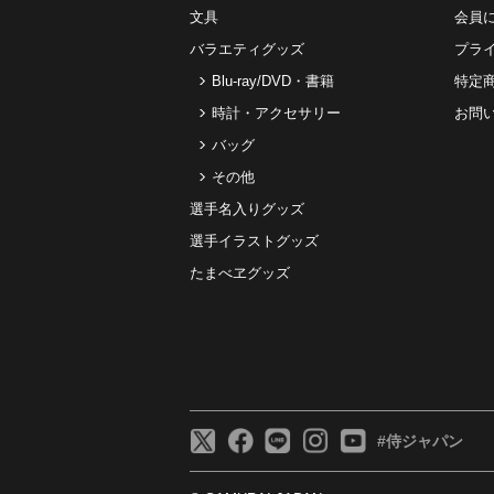
文具
会員
バラエティグッズ
プラ
Blu-ray/DVD・書籍
特定
時計・アクセサリー
お問
バッグ
その他
選手名入りグッズ
選手イラストグッズ
たまべヱグッズ
#侍ジャパン