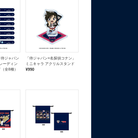
「侍ジャパン
「侍ジャパン×名探偵コナン」
レーディン
ミニキャラ アクリルスタンド
ド（全8種）
¥990