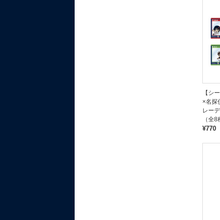
【シー
×名探
レーデ
（全8
¥770