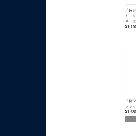
「侍ジ
ミニキ
キーホ
¥1,10
「侍ジ
フラッ
¥1,65