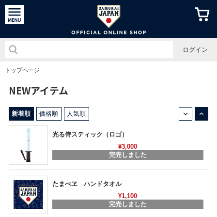
侍ジャパン
ログイン
トップページ
NEWアイテム
↓
↑
新着順
価格順
人気順
光る侍スティック（ロゴ）
¥3,000
完売しました
たまべヱ ハンドタオル
¥1,100
完売しました