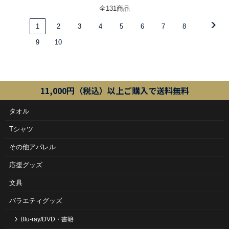
全131商品
1
2
3
4
5
6
7
8
9
10
11,000円（税込）以上ご購入で送料無料
タオル
Tシャツ
その他アパレル
応援グッズ
文具
バラエティグッズ
Blu-ray/DVD・書籍