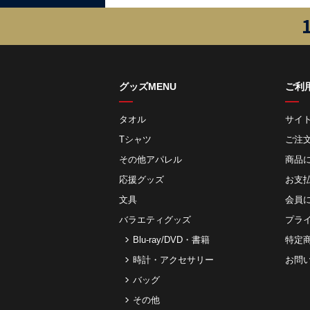
グッズMENU
ご利
タオル
サイ
Tシャツ
ご注
その他アパレル
商品
応援グッズ
お⽀
文具
会員
バラエティグッズ
プラ
Blu-ray/DVD・書籍
特定
時計・アクセサリー
お問
バッグ
その他