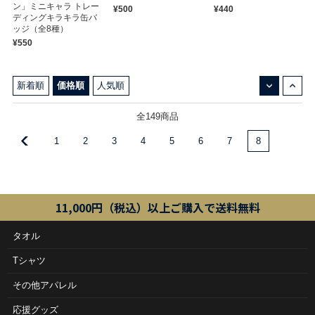
ン」ミニキャラ トレー
¥500
¥440
ディングキラキラ缶バ
ッジ（全8種）
¥550
↓
↑
新着順
価格順
人気順
全149商品
1
2
3
4
5
6
7
8
11,000円（税込）以上ご購入で送料無料
タオル
Tシャツ
その他アパレル
応援グッズ