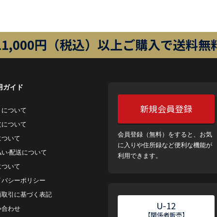
11,000円（税込）以上ご購入で送料無
用ガイド
新規会員登録
トについて
⽂について
会員登録（無料）をすると、お気
について
に入りや住所録など便利な機能が
払い‧配送について
利用できます。
について
イバシーポリシー
商取引に基づく表記
U-12
い合わせ
【関係者販売】