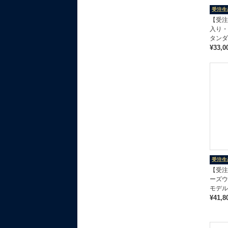
受注生
【受注
入り・
タンダ
¥33,0
受注生
【受注
ーズウ
モデル
¥41,8