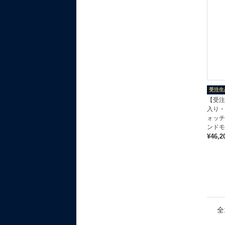
受注生
【受注
入り・
ォッチ
ンドモ
¥46,2
全