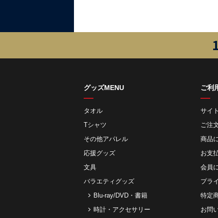
グッズMENU
ご利
タオル
サイ
Tシャツ
ご注
その他アパレル
商品
応援グッズ
お⽀
文具
会員
バラエティグッズ
プラ
Blu-ray/DVD・書籍
特定
時計・アクセサリー
お問