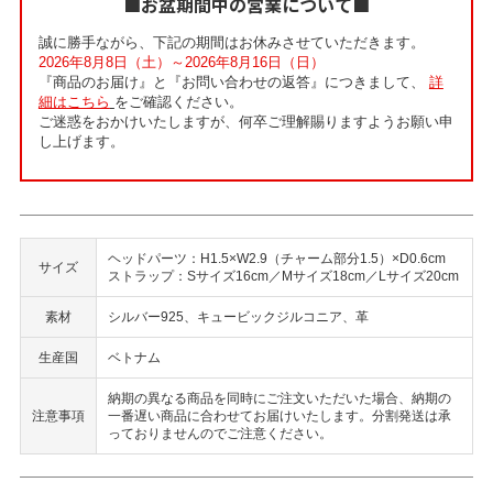
■お盆期間中の営業について■
誠に勝手ながら、下記の期間はお休みさせていただきます。
2026年8月8日（土）～2026年8月16日（日）
『商品のお届け』と『お問い合わせの返答』につきまして、
詳
細はこちら
をご確認ください。
ご迷惑をおかけいたしますが、何卒ご理解賜りますようお願い申
し上げます。
ヘッドパーツ：H1.5×W2.9（チャーム部分1.5）×D0.6cm
サイズ
ストラップ：Sサイズ16cm／Mサイズ18cm／Lサイズ20cm
素材
シルバー925、キュービックジルコニア、革
生産国
ベトナム
納期の異なる商品を同時にご注文いただいた場合、納期の
注意事項
一番遅い商品に合わせてお届けいたします。分割発送は承
っておりませんのでご注意ください。