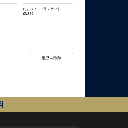
ト
たまべヱ ブランケット
たまべヱ アクリルキーホルダ
ー
¥3,850
¥660
料