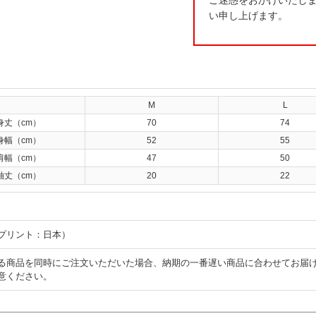
ご迷惑をおかけいたし
い申し上げます。
M
L
身丈（cm）
70
74
身幅（cm）
52
55
肩幅（cm）
47
50
袖丈（cm）
20
22
プリント：日本）
る商品を同時にご注文いただいた場合、納期の一番遅い商品に合わせてお届
意ください。