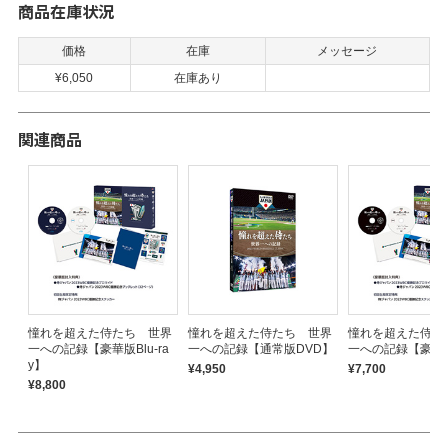
商品在庫状況
価格
在庫
メッセージ
¥6,050
在庫あり
関連商品
憧れを超えた侍たち 世界
憧れを超えた侍たち 世界
憧れを超えた侍た
一への記録【豪華版Blu-ra
一への記録【通常版DVD】
一への記録【豪華
y】
¥4,950
¥7,700
¥8,800