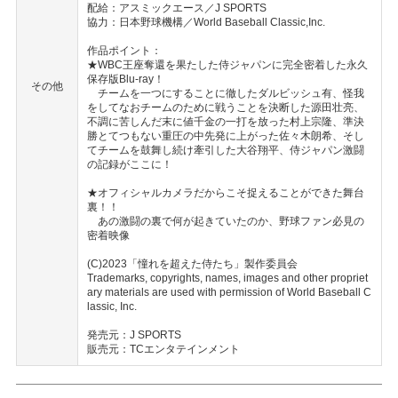
配給：アスミックエース／J SPORTS
協力：日本野球機構／World Baseball Classic,Inc.
作品ポイント：
★WBC王座奪還を果たした侍ジャパンに完全密着した永久
保存版Blu-ray！
その他
チームを一つにすることに徹したダルビッシュ有、怪我
をしてなおチームのために戦うことを決断した源田壮亮、
不調に苦しんだ末に値千金の一打を放った村上宗隆、準決
勝とてつもない重圧の中先発に上がった佐々木朗希、そし
てチームを鼓舞し続け牽引した大谷翔平、侍ジャパン激闘
の記録がここに！
★オフィシャルカメラだからこそ捉えることができた舞台
裏！！
あの激闘の裏で何が起きていたのか、野球ファン必見の
密着映像
(C)2023「憧れを超えた侍たち」製作委員会
Trademarks, copyrights, names, images and other propriet
ary materials are used with permission of World Baseball C
lassic, Inc.
発売元：J SPORTS
販売元：TCエンタテインメント