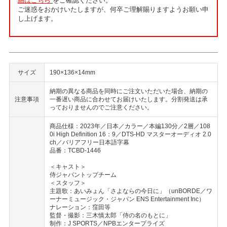
細はこちら
をご確認ください。
ご迷惑をおかけいたしますが、何卒ご理解賜りますようお願い申
し上げます。
サイズ
190×136×14mm
納期の異なる商品を同時にご注文いただいた場合、納期の
注意事項
一番遅い商品に合わせてお届けいたします。分割発送は承
っておりませんのでご注意ください。
商品仕様：2023年／日本／カラー／本編130分／2層／108
0i High Definition 16：9／DTS-HD マスターオーディオ 2.0
ch／バリアフリー日本語字幕
品番：TCBD-1446
＜キャスト＞
侍ジャパントップチーム
＜スタッフ＞
主題歌：あいみょん「さよならの今日に」（unBORDE／ワ
ーナーミュージック・ジャパン ENS Entertainment Inc）
ナレーション：窪田等
監督・撮影：三木慎太郎「侍の名のもとに」
制作：J SPORTS／NPBエンタープライズ