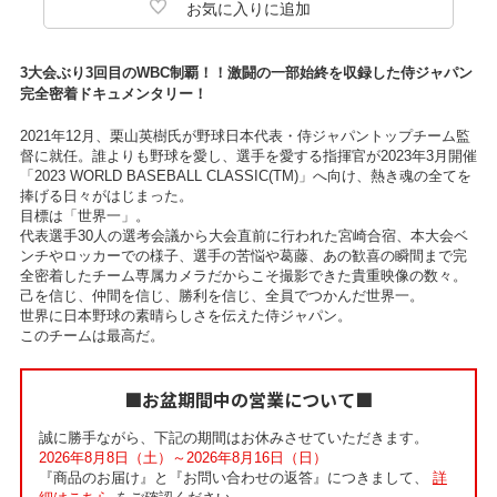
3大会ぶり3回目のWBC制覇！！激闘の一部始終を収録した侍ジャパン
完全密着ドキュメンタリー！
2021年12月、栗山英樹氏が野球日本代表・侍ジャパントップチーム監
督に就任。誰よりも野球を愛し、選手を愛する指揮官が2023年3月開催
「2023 WORLD BASEBALL CLASSIC(TM)」へ向け、熱き魂の全てを
捧げる日々がはじまった。
目標は「世界一」。
代表選手30人の選考会議から大会直前に行われた宮崎合宿、本大会ベ
ンチやロッカーでの様子、選手の苦悩や葛藤、あの歓喜の瞬間まで完
全密着したチーム専属カメラだからこそ撮影できた貴重映像の数々。
己を信じ、仲間を信じ、勝利を信じ、全員でつかんだ世界一。
世界に日本野球の素晴らしさを伝えた侍ジャパン。
このチームは最高だ。
■お盆期間中の営業について■
誠に勝手ながら、下記の期間はお休みさせていただきます。
2026年8月8日（土）～2026年8月16日（日）
『商品のお届け』と『お問い合わせの返答』につきまして、
詳