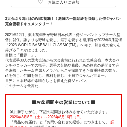
3大会ぶり3回目のWBC制覇！！激闘の一部始終を収録した侍ジャパン
完全密着ドキュメンタリー！
2021年12月、栗山英樹氏が野球日本代表・侍ジャパントップチーム監
督に就任。誰よりも野球を愛し、選手を愛する指揮官が2023年3月開催
「2023 WORLD BASEBALL CLASSIC(TM)」へ向け、熱き魂の全てを
捧げる日々がはじまった。
目標は「世界一」。
代表選手30人の選考会議から大会直前に行われた宮崎合宿、本大会ベ
ンチやロッカーでの様子、選手の苦悩や葛藤、あの歓喜の瞬間まで完
全密着したチーム専属カメラだからこそ撮影できた貴重映像の数々。
己を信じ、仲間を信じ、勝利を信じ、全員でつかんだ世界一。
世界に日本野球の素晴らしさを伝えた侍ジャパン。
このチームは最高だ。
■お盆期間中の営業について■
誠に勝手ながら、下記の期間はお休みさせていただきます。
2026年8月8日（土）～2026年8月16日（日）
『商品のお届け』と『お問い合わせの返答』につきまして、
詳