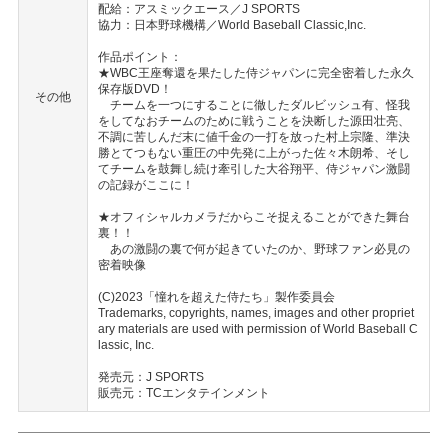
配給：アスミックエース／J SPORTS
協力：日本野球機構／World Baseball Classic,Inc.
作品ポイント：
★WBC王座奪還を果たした侍ジャパンに完全密着した永久
保存版DVD！
その他
チームを一つにすることに徹したダルビッシュ有、怪我
をしてなおチームのために戦うことを決断した源田壮亮、
不調に苦しんだ末に値千金の一打を放った村上宗隆、準決
勝とてつもない重圧の中先発に上がった佐々木朗希、そし
てチームを鼓舞し続け牽引した大谷翔平、侍ジャパン激闘
の記録がここに！
★オフィシャルカメラだからこそ捉えることができた舞台
裏！！
あの激闘の裏で何が起きていたのか、野球ファン必見の
密着映像
(C)2023「憧れを超えた侍たち」製作委員会
Trademarks, copyrights, names, images and other propriet
ary materials are used with permission of World Baseball C
lassic, Inc.
発売元：J SPORTS
販売元：TCエンタテインメント