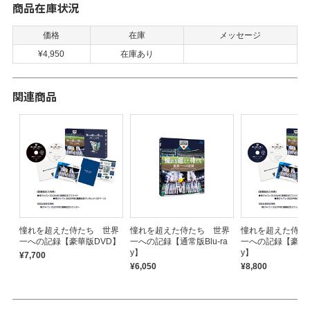
商品在庫状況
価格
在庫
メッセージ
¥4,950
在庫あり
関連商品
憧れを超えた侍たち 世界
憧れを超えた侍たち 世界
憧れを超えた侍た
一への記録【豪華版DVD】
一への記録【通常版Blu-ra
一への記録【豪華版B
y】
y】
¥7,700
¥6,050
¥8,800