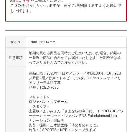
細はこちら
をご確認ください。
ご迷惑をおかけいたしますが、何卒ご理解賜りますようお願い申
し上げます。
サイズ
190×136×14mm
納期の異なる商品を同時にご注文いただいた場合、納期の
注意事項
一番遅い商品に合わせてお届けいたします。分割発送は承
っておりませんのでご注意ください。
商品仕様：2023年／日本／カラー／本編130分／16：9LB
／片面2層／音声：ドルビーデジタル2.0chステレオ／バリ
アフリー日本語字幕
品番：TCED-7025
＜キャスト＞
侍ジャパントップチーム
＜スタッフ＞
主題歌：あいみょん「さよならの今日に」（unBORDE／ワ
ーナーミュージック・ジャパン ENS Entertainment Inc）
ナレーション：窪田等
監督・撮影：三木慎太郎「侍の名のもとに」
制作：J SPORTS／NPBエンタープライズ